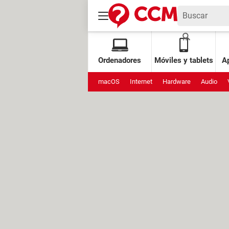
Ordenadores
Móviles y tablets
Ap
macOS
Internet
Hardware
Audio