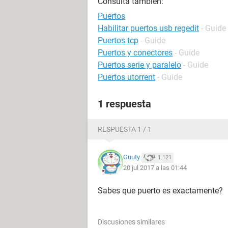
Consulta también:
Puertos
Habilitar puertos usb regedit
- Guide
Puertos tcp
- Guide
Puertos y conectores
- Guide
Puertos serie y paralelo
- Guide
Puertos utorrent
- Guide
1 respuesta
RESPUESTA 1 / 1
Guuty
1.121
20 jul 2017 a las 01:44
Sabes que puerto es exactamente?
Discusiones similares