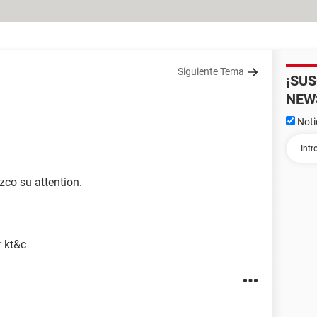
Siguiente Tema
¡SU
NEW
Noti
zco su attention.
r kt&c