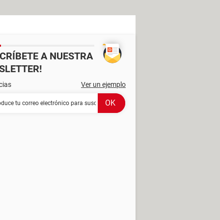
SCRÍBETE A NUESTRA
SLETTER!
cias
Ver un ejemplo