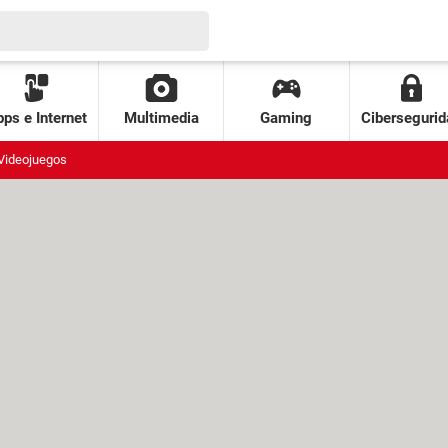
ps e Internet
Multimedia
Gaming
Cibersegurid
Videojuegos