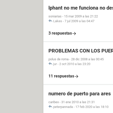
lphant no me funciona no de
soniarias
-
15 mar 2009 a las 21:22
Lakes
-
7 jul 2009 a las 04:47
3 respuestas
PROBLEMAS CON LOS PUER
polus de roma
-
28 dic 2008 a las 00:45
jur
-
2 oct 2010 a las 23:20
11 respuestas
numero de puerto para ares
caribex
-
31 ene 2010 a las 21:31
peterpannada
-
17 feb 2020 a las 18:10