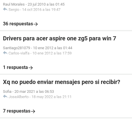
Raul Morales
-
23 jul 2010 a las 01:45
Sergio
-
14 oct 2016 a las 19:47
36 respuestas
Drivers para acer aspire one zg5 para win 7
Santiago281079
-
10 ene 2012 a las 01:44
Carlos-vialfa
-
10 ene 2012 a las 17:59
1 respuesta
Xq no puedo enviar mensajes pero si recibir?
Sofia
-
20 mar 2021 a las 06:53
JoseAlberto
-
18 may 2022 a las 21:11
7 respuestas