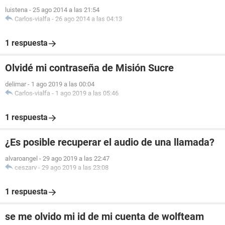
luistena
-
25 ago 2014 a las 21:54
Carlos-vialfa
-
26 ago 2014 a las 04:13
1 respuesta
Olvidé mi contraseña de Misión Sucre
delimar
-
1 ago 2019 a las 00:04
Carlos-vialfa
-
1 ago 2019 a las 05:46
1 respuesta
¿Es posible recuperar el audio de una llamada?
alvaroangel
-
29 ago 2019 a las 22:47
ceszarv
-
29 ago 2019 a las 23:08
1 respuesta
se me olvido mi id de mi cuenta de wolfteam