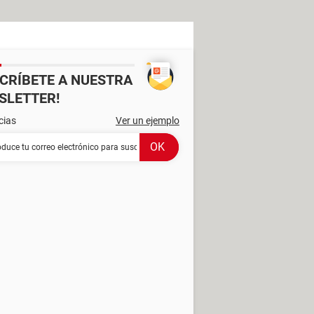
SCRÍBETE A NUESTRA
SLETTER!
cias
Ver un ejemplo