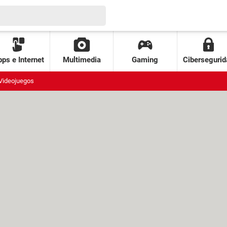
ps e Internet
Multimedia
Gaming
Cibersegurid
Videojuegos