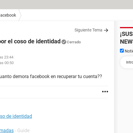
Facebook
Siguiente Tema
¡SU
or el coso de identidad
NEW
Cerrado
Noti
las 23:44
las 00:50
uanto demora facebook en recuperar tu cuenta??
so de identidad
amadas
- Guide