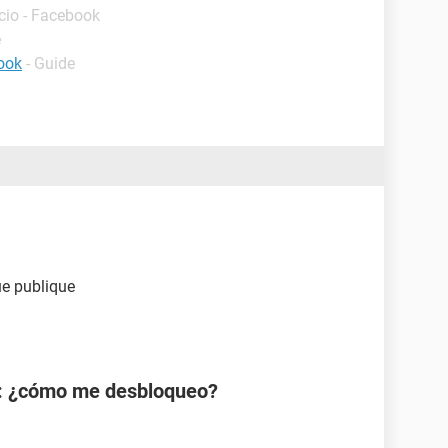
icio - Facebook
e
ook
- Guide
ue publique
: ¿cómo me desbloqueo?