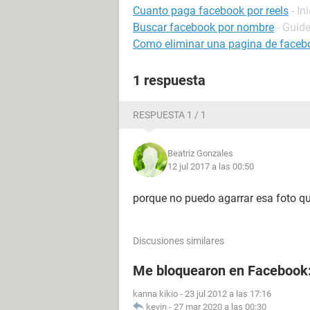
Cuanto paga facebook por reels
- In
Buscar facebook por nombre
- Guid
Como eliminar una pagina de faceb
1 respuesta
RESPUESTA 1 / 1
Beatriz Gonzales
12 jul 2017 a las 00:50
porque no puedo agarrar esa foto q
Discusiones similares
Me bloquearon en Facebook
kanna kikio
-
23 jul 2012 a las 17:16
kevin
-
27 mar 2020 a las 00:30