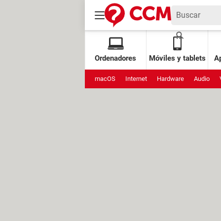
Ordenadores
Móviles y tablets
Ap
macOS
Internet
Hardware
Audio