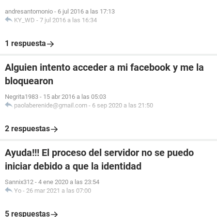
andresantomonio
-
6 jul 2016 a las 17:13
KY_WD
-
7 jul 2016 a las 16:34
1 respuesta
Alguien intento acceder a mi facebook y me la
bloquearon
Negrita1983
-
15 abr 2016 a las 05:03
paolaberenide@gmail.com
-
6 sep 2020 a las 21:50
2 respuestas
Ayuda!!! El proceso del servidor no se puedo
iniciar debido a que la identidad
Sannix312
-
4 ene 2020 a las 23:54
Yo
-
26 mar 2021 a las 07:00
5 respuestas