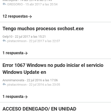
GREGORIO
-
15 abr 2017 a las 20:54
12 respuestas
Tengo muchos procesos svchost.exe
Gelp10
-
22 jul 2017 a las 15:21
piratacrimson
-
22 jul 2017 a las 22:07
1 respuesta
Error 1067 Windows no pudo iniciar el servicio
Windows Update en
Anonimanovata
-
22 jul 2016 a las 17:06
piratacrimson
-
22 jul 2016 a las 23:05
1 respuesta
ACCESO DENEGADO/ EN UNIDAD