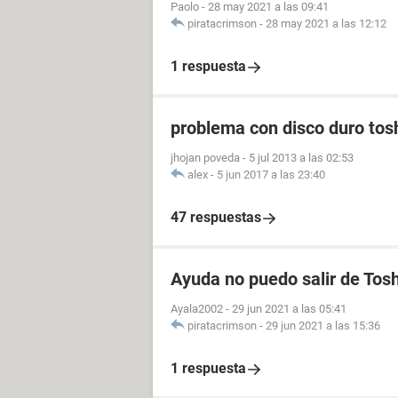
Paolo
-
28 may 2021 a las 09:41
piratacrimson
-
28 may 2021 a las 12:12
1 respuesta
problema con disco duro tosh
jhojan poveda
-
5 jul 2013 a las 02:53
alex
-
5 jun 2017 a las 23:40
47 respuestas
Ayuda no puedo salir de Toshi
Ayala2002
-
29 jun 2021 a las 05:41
piratacrimson
-
29 jun 2021 a las 15:36
1 respuesta