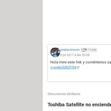
piratacrimson
11.636
6 jul 2017 a las 20:08
Hola mire este link y coméntenos sa
v=sy6o52631S4
Discusiones similares
Toshiba Satellite no enciende