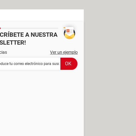
SCRÍBETE A NUESTRA
SLETTER!
cias
Ver un ejemplo