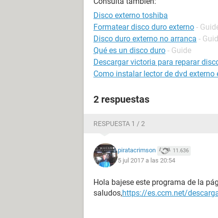
Consulta también:
Disco externo toshiba
Formatear disco duro externo
- Guid
Disco duro externo no arranca
- Gui
Qué es un disco duro
- Guide
Descargar victoria para reparar disc
Como instalar lector de dvd externo
2 respuestas
RESPUESTA 1 / 2
piratacrimson
11.636
5 jul 2017 a las 20:54
Hola bajese este programa de la p
saludos,
https://es.ccm.net/descar