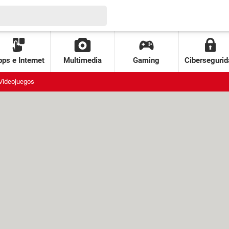
ps e Internet
Multimedia
Gaming
Cibersegurid
Videojuegos