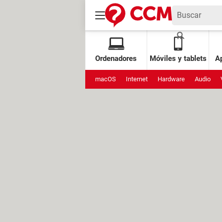
Ordenadores
Móviles y tablets
Ap
macOS
Internet
Hardware
Audio