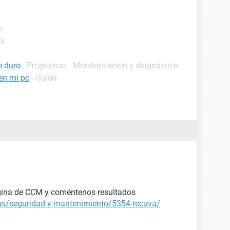
e
de
o duro
- Programas - Monitorización y diagnóstico
 en mi pc
- Guide
ágina de CCM y coméntenos resultados
gas/seguridad-y-mantenimiento/5354-recuva/