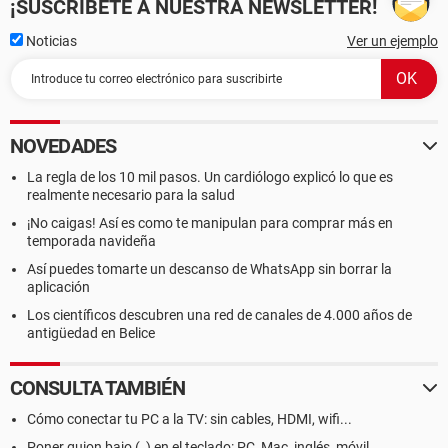
¡SUSCRÍBETE A NUESTRA NEWSLETTER!
Noticias
Ver un ejemplo
NOVEDADES
La regla de los 10 mil pasos. Un cardiólogo explicó lo que es
realmente necesario para la salud
¡No caigas! Así es como te manipulan para comprar más en
temporada navideña
Así puedes tomarte un descanso de WhatsApp sin borrar la
aplicación
Los científicos descubren una red de canales de 4.000 años de
antigüedad en Belice
CONSULTA TAMBIÉN
Cómo conectar tu PC a la TV: sin cables, HDMI, wifi...
Poner guion bajo (_) en el teclado: PC, Mac, inglés, móvil