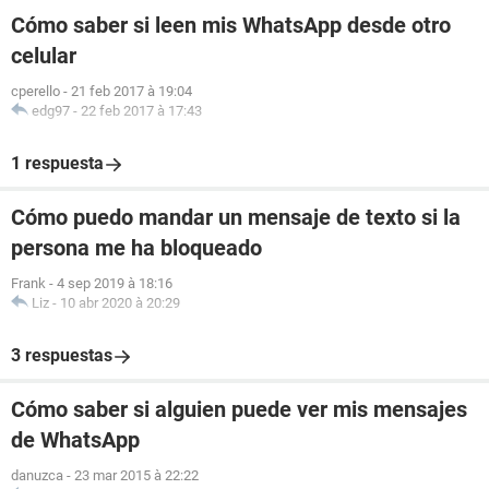
Cómo saber si leen mis WhatsApp desde otro
celular
cperello
-
21 feb 2017 à 19:04
edg97
-
22 feb 2017 à 17:43
1 respuesta
Cómo puedo mandar un mensaje de texto si la
persona me ha bloqueado
Frank
-
4 sep 2019 à 18:16
Liz
-
10 abr 2020 à 20:29
3 respuestas
Cómo saber si alguien puede ver mis mensajes
de WhatsApp
danuzca
-
23 mar 2015 à 22:22