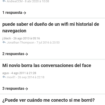
AndreaCCM
-
8 abr 2020 à 10:08
1 respuesta
puede saber el dueño de un wifi mi historial de
navegacion
j.black
-
26 ago 2013 à 05:16
Jonathan Thompson
-
7 jul 2016 à 23:53
2 respuestas
Mi novio borra las conversaciones del face
agus
-
4 ago 2011 à 21:28
movil1
-
26 sep 2014 à 22:18
3 respuestas
¿Puede ver cuándo me conecto si me borró?