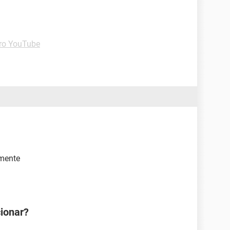
ro YouTube
omente
ionar?