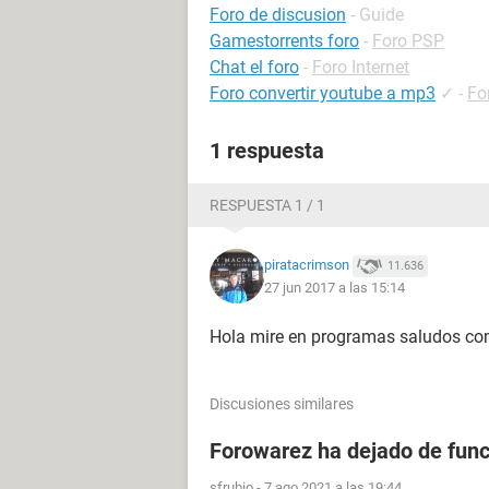
Foro de discusion
- Guide
Gamestorrents foro
-
Foro PSP
Chat el foro
-
Foro Internet
Foro convertir youtube a mp3
✓
-
Fo
1 respuesta
RESPUESTA 1 / 1
piratacrimson
11.636
27 jun 2017 a las 15:14
Hola mire en programas saludos c
Discusiones similares
Forowarez ha dejado de func
sfrubio
-
7 ago 2021 a las 19:44