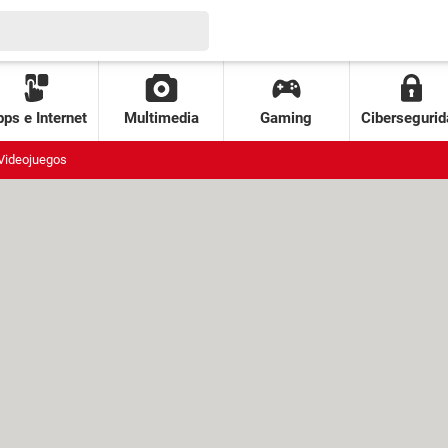
ps e Internet
Multimedia
Gaming
Cibersegurid
Videojuegos