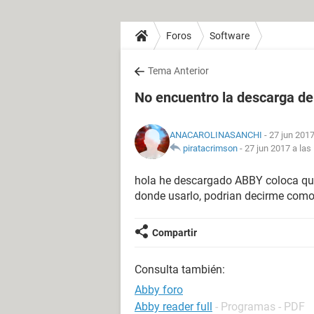
Foros
Software
Tema Anterior
No encuentro la descarga d
ANACAROLINASANCHI
- 27 jun 2017
piratacrimson
-
27 jun 2017 a las
hola he descargado ABBY coloca que
donde usarlo, podrian decirme como
Compartir
Consulta también:
Abby foro
Abby reader full
- Programas - PDF