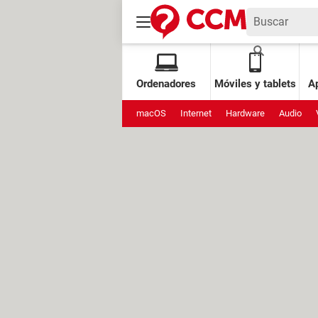
Ordenadores
Móviles y tablets
Ap
macOS
Internet
Hardware
Audio