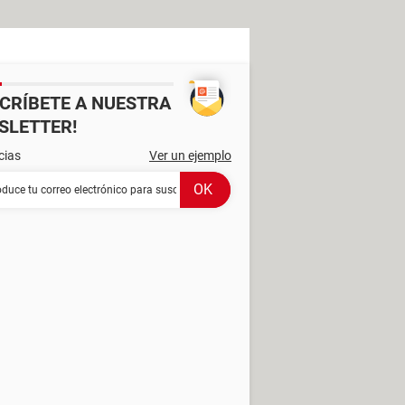
SCRÍBETE A NUESTRA
SLETTER!
cias
Ver un ejemplo