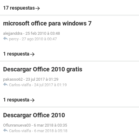
17 respuestas
microsoft office para windows 7
alejjanddra
-
25 feb 2010 à 03:48
percy
-
27 ago 2010 à 00:47
1 respuesta
Descargar Office 2010 gratis
pakasso62
-
23 jul 2017 à 01:29
Carlos-vialfa
-
24 jul 2017 à 01:19
1 respuesta
Descargar Office 2010
Oflunranueva03
-
6 mar 2018 à 03:35
Carlos-vialfa
-
6 mar 2018 à 05:18