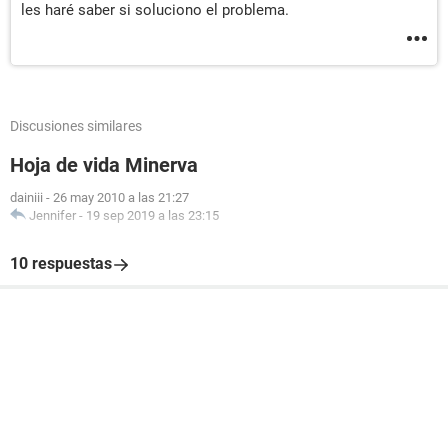
les haré saber si soluciono el problema.
Discusiones similares
Hoja de vida Minerva
dainiii
-
26 may 2010 a las 21:27
Jennifer
-
19 sep 2019 a las 23:15
10 respuestas