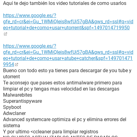
Aquí te dejo también los video tutoriales de como usarlos
https://www.google.es/?
gfe_rd=cr&ei=Gu_1WMiQIeis8wfUi57gBA&gws_rd=ssl#q=vid
eo+tutorial+de+como+usar+utorrent&spf=1497014719950
https://www.google.es/?
gfe_rd=cr&ei=Gu_1WMiQIeis8wfUi57gBA&gws_rd=ssl#q=vid
eo+tutorial+de+como+usar+atube+catcher&spf=149701471
9954
Bueno con todo esto ya tienes para descargar de you tube y
utorrent
Te aconsejo que pases estos antimalware primero para
limpiar el pc y tengas mas velocidad en las descargas
Malwarebites
Superantispyware
Spyboot
Adwclaner
Advanced systemcare optimiza el pc y elimina errores del
sistema
Y por ultimo <ccleaner para limpiar registros