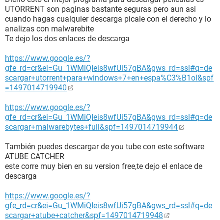
UTORRENT son paginas bastante seguras pero aun asi
cuando hagas cualquier descarga picale con el derecho y lo
analizas con malwarebite
Te dejo los dos enlaces de descarga
https://www.google.es/?
gfe_rd=cr&ei=Gu_1WMiQIeis8wfUi57gBA&gws_rd=ssl#q=de
scargar+utorrent+para+windows+7+en+espa%C3%B1ol&spf
=1497014719940
https://www.google.es/?
gfe_rd=cr&ei=Gu_1WMiQIeis8wfUi57gBA&gws_rd=ssl#q=de
scargar+malwarebytes+full&spf=1497014719944
También puedes descargar de you tube con este software
ATUBE CATCHER
este corre muy bien en su version free,te dejo el enlace de
descarga
https://www.google.es/?
gfe_rd=cr&ei=Gu_1WMiQIeis8wfUi57gBA&gws_rd=ssl#q=de
scargar+atube+catcher&spf=1497014719948