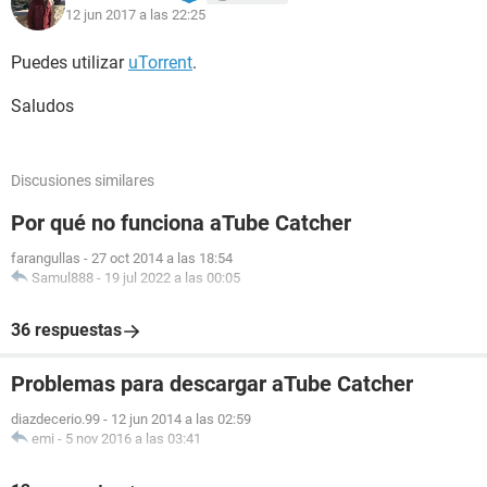
12 jun 2017 a las 22:25
Puedes utilizar
uTorrent
.
Saludos
Discusiones similares
Por qué no funciona aTube Catcher
farangullas
-
27 oct 2014 a las 18:54
Samul888
-
19 jul 2022 a las 00:05
36 respuestas
Problemas para descargar aTube Catcher
diazdecerio.99
-
12 jun 2014 a las 02:59
emi
-
5 nov 2016 a las 03:41