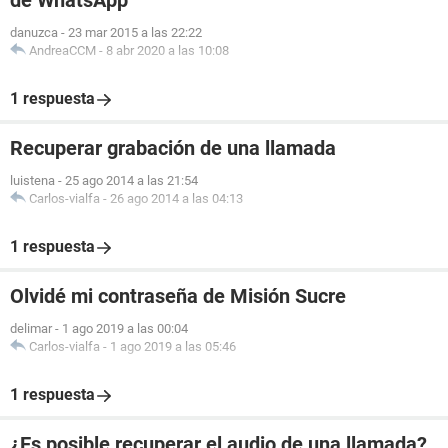
de WhatsApp
danuzca
-
23 mar 2015 a las 22:22
AndreaCCM
-
8 abr 2020 a las 10:08
1 respuesta
Recuperar grabación de una llamada
luistena
-
25 ago 2014 a las 21:54
Carlos-vialfa
-
26 ago 2014 a las 04:13
1 respuesta
Olvidé mi contraseña de Misión Sucre
delimar
-
1 ago 2019 a las 00:04
Carlos-vialfa
-
1 ago 2019 a las 05:46
1 respuesta
¿Es posible recuperar el audio de una llamada?