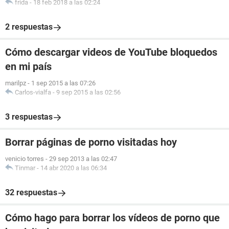
frida
-
18 feb 2018 a las 02:24
2 respuestas
Cómo descargar videos de YouTube bloquedos
en mi país
marilpz
-
1 sep 2015 a las 07:26
Carlos-vialfa
-
9 sep 2015 a las 02:56
3 respuestas
Borrar páginas de porno visitadas hoy
venicio torres
-
29 sep 2013 a las 02:47
Tinmar
-
14 abr 2020 a las 06:34
32 respuestas
Cómo hago para borrar los vídeos de porno que