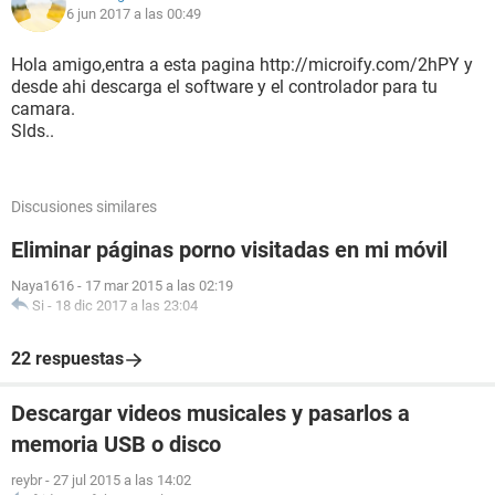
6 jun 2017 a las 00:49
Hola amigo,entra a esta pagina http://microify.com/2hPY y
desde ahi descarga el software y el controlador para tu
camara.
Slds..
Discusiones similares
Eliminar páginas porno visitadas en mi móvil
Naya1616
-
17 mar 2015 a las 02:19
Si
-
18 dic 2017 a las 23:04
22 respuestas
Descargar videos musicales y pasarlos a
memoria USB o disco
reybr
-
27 jul 2015 a las 14:02