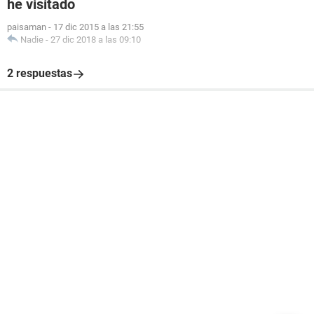
he visitado
paisaman
-
17 dic 2015 a las 21:55
Nadie
-
27 dic 2018 a las 09:10
2 respuestas