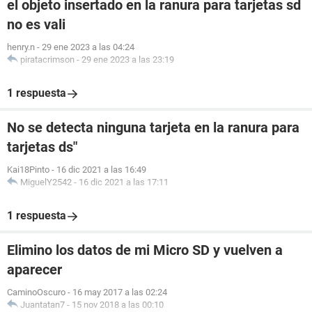
el objeto insertado en la ranura para tarjetas sd
no es vali
henry.n
-
29 ene 2023 a las 04:24
piratacrimson
-
29 ene 2023 a las 23:19
1 respuesta
No se detecta ninguna tarjeta en la ranura para
tarjetas ds"
Kai18Pinto
-
16 dic 2021 a las 16:49
MiguelY2542
-
16 dic 2021 a las 17:11
1 respuesta
Elimino los datos de mi Micro SD y vuelven a
aparecer
CaminoOscuro
-
16 may 2017 a las 02:24
Juantatan7
-
15 nov 2018 a las 00:10