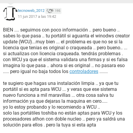
tecnoweb_2012
195
11 jun 2017 a las 19:42
BIEN .... seguimos con poco información .. pero bueno ..
sabes lo que pasa .. tu portátil si aguanta el winodws creator
update (WCU)...muy bien ... el problema es que no se si la
licencia que tenias es original o craqueada .. pero bueno.. ...
si actualizas con licencia craqueada. tendrás problemas .
con WCU ya que el sistema validara una firmas y si es falsa
imagina lo que pasa .. ahora si es original .. no pasara eso
..... pero igual no baja todos los
controladores
.......
te sugiero que hagas una instalación limpia .. ya que tu
portátil si es apta para WCU ... y veras que ese sistema
nuevo funciona a mil maravillas ... otra cosa salva tu
información ya que dejaras la maquina en cero.....
yo lo estoy probando y lo recomiendo a WCU ..
solo las portátiles toshiba no están aptas para WCU y los
procesadores athon con doble nucleo .. pero ya saldrá una
solución para ellos . pero la tuya si esta apta