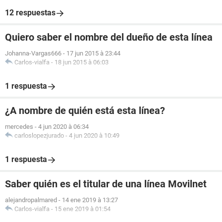
12 respuestas
Quiero saber el nombre del dueño de esta línea
Johanna-Vargas666
-
17 jun 2015 à 23:44
Carlos-vialfa
-
18 jun 2015 à 06:03
1 respuesta
¿A nombre de quién está esta línea?
mercedes
-
4 jun 2020 à 06:34
carloslopezjurado
-
4 jun 2020 à 10:49
1 respuesta
Saber quién es el titular de una línea Movilnet
alejandropalmared
-
14 ene 2019 à 13:27
Carlos-vialfa
-
15 ene 2019 à 01:54