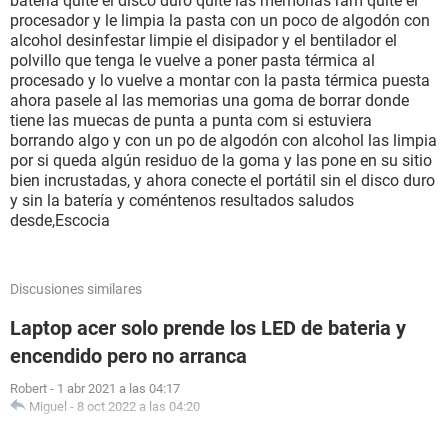
batería quite el disco duro quite las memorias ram quite el
procesador y le limpia la pasta con un poco de algodón con
alcohol desinfestar limpie el disipador y el bentilador el
polvillo que tenga le vuelve a poner pasta térmica al
procesado y lo vuelve a montar con la pasta térmica puesta
ahora pasele al las memorias una goma de borrar donde
tiene las muecas de punta a punta com si estuviera
borrando algo y con un po de algodón con alcohol las limpia
por si queda algún residuo de la goma y las pone en su sitio
bien incrustadas, y ahora conecte el portátil sin el disco duro
y sin la batería y coméntenos resultados saludos
desde,Escocia
Discusiones similares
Laptop acer solo prende los LED de bateria y
encendido pero no arranca
Robert
-
1 abr 2021 a las 04:17
Miguel
-
8 oct 2022 a las 04:20