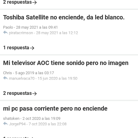
2 respuestas
Toshiba Satellite no enciende, da led blanco.
Paolo
-
28 may 2021 a las 09:41
piratacrimson
-
28 may 2021 a las 12:12
1 respuesta
Mi televisor AOC tiene sonido pero no imagen
Chris
-
5 ago 2019 a las 03:17
manuelvaca70
-
15 jun 2020 a las 19:50
2 respuestas
mi pc pasa corriente pero no enciende
shatoken
-
2 oct 2020 a las 19:09
JorgeP94
-
7 oct 2020 a las 22:08