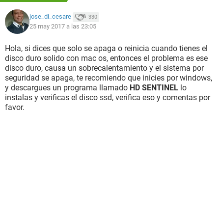
jose_di_cesare
330
Siento mucho la extensión del texto, pero quería explicarme
25 may 2017 a las 23:05
bien dada la complejidad del problema.
Hola, si dices que solo se apaga o reinicia cuando tienes el
Gracias de antemano.
disco duro solido con mac os, entonces el problema es ese
disco duro, causa un sobrecalentamiento y el sistema por
seguridad se apaga, te recomiendo que inicies por windows,
y descargues un programa llamado
HD SENTINEL
lo
instalas y verificas el disco ssd, verifica eso y comentas por
favor.