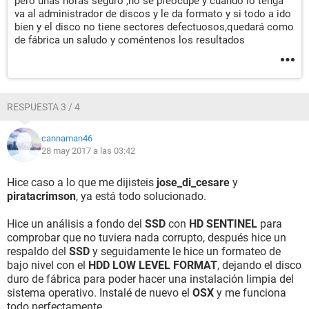
pero unas horas seguro ,no se preocupe y cuando lo tenga
va al administrador de discos y le da formato y si todo a ido
bien y el disco no tiene sectores defectuosos,quedará como
de fábrica un saludo y coméntenos los resultados
RESPUESTA 3 / 4
cannaman46
28 may 2017 a las 03:42
Hice caso a lo que me dijisteis
jose_di_cesare
y
piratacrimson
, ya está todo solucionado.
Hice un análisis a fondo del
SSD
con
HD SENTINEL
para
comprobar que no tuviera nada corrupto, después hice un
respaldo del
SSD
y seguidamente le hice un formateo de
bajo nivel con el
HDD LOW LEVEL FORMAT
, dejando el disco
duro de fábrica para poder hacer una instalación limpia del
sistema operativo. Instalé de nuevo el
OSX
y me funciona
todo perfectamente.