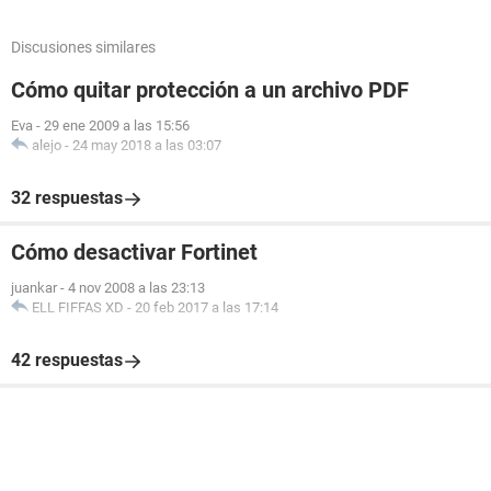
Discusiones similares
Cómo quitar protección a un archivo PDF
Eva
-
29 ene 2009 a las 15:56
alejo
-
24 may 2018 a las 03:07
32 respuestas
Cómo desactivar Fortinet
juankar
-
4 nov 2008 a las 23:13
ELL FIFFAS XD
-
20 feb 2017 a las 17:14
42 respuestas