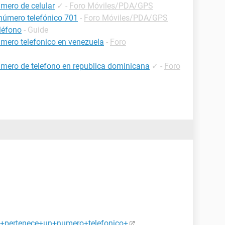
mero de celular
✓
-
Foro Móviles/PDA/GPS
 número telefónico 701
-
Foro Móviles/PDA/GPS
léfono
- Guide
mero telefonico en venezuela
-
Foro
mero de telefono en republica dominicana
✓
-
Foro
+pertenece+un+numero+telefonico+