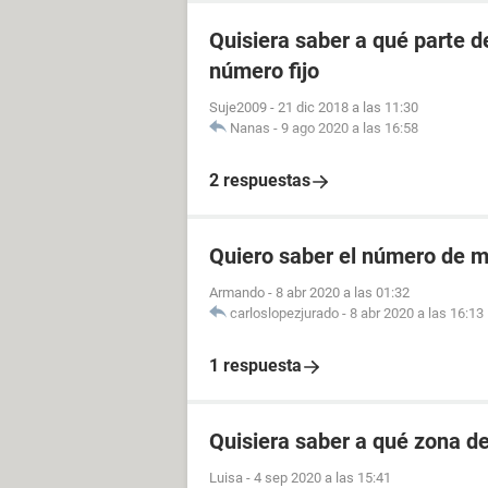
Quisiera saber a qué parte 
número fijo
Suje2009
-
21 dic 2018 a las 11:30
Nanas
-
9 ago 2020 a las 16:58
2 respuestas
Quiero saber el número de m
Armando
-
8 abr 2020 a las 01:32
carloslopezjurado
-
8 abr 2020 a las 16:13
1 respuesta
Quisiera saber a qué zona d
Luisa
-
4 sep 2020 a las 15:41