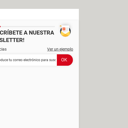
SCRÍBETE A NUESTRA
SLETTER!
cias
Ver un ejemplo