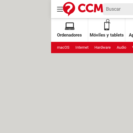
Ordenadores
Móviles y tablets
Ap
macOS
Internet
Hardware
Audio