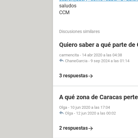
saludos
CCM
Discusiones similares
Quiero saber a qué parte de
carmencita
-
14 abr 2020 a las 04:38
ChaneGarcia
-
9 sep 2024 a las 01:14
3 respuestas
A qué zona de Caracas perte
Olga
-
10 jun 2020 a las 17:04
Olga
-
12 jun 2020 a las 00:02
2 respuestas