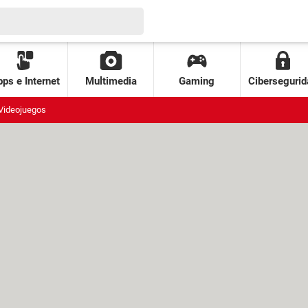
ps e Internet
Multimedia
Gaming
Cibersegurid
Videojuegos