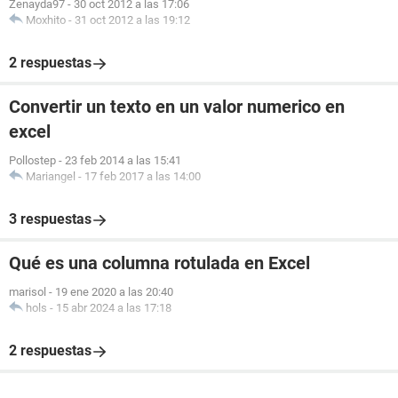
Zenayda97
-
30 oct 2012 a las 17:06
Moxhito
-
31 oct 2012 a las 19:12
2 respuestas
Convertir un texto en un valor numerico en
excel
Pollostep
-
23 feb 2014 a las 15:41
Mariangel
-
17 feb 2017 a las 14:00
3 respuestas
Qué es una columna rotulada en Excel
marisol
-
19 ene 2020 a las 20:40
hols
-
15 abr 2024 a las 17:18
2 respuestas