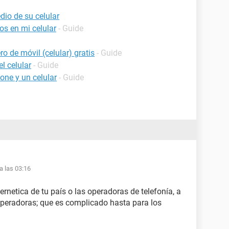
dio de su celular
os en mi celular
- Guide
o de móvil (celular) gratis
- Guide
l celular
- Guide
one y un celular
- Guide
a las 03:16
ernetica de tu país o las operadoras de telefonía, a
operadoras; que es complicado hasta para los