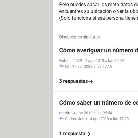
Pero puedes sacar los meta-datos d
encuentres su ubicación o ver la ub
(Solo funciona si esa persona tiene
Discusiones similares
Cómo averiguar un número de
Gabriel_4529
-
1 ago 2019 a las 05:04
Gt
-
17 abr 2023 a las 17:16
3 respuestas
Cómo saber un número de cel
martin
-
4 ago 2019 a las 05:54
Carlos-vialfa
-
4 ago 2019 a las 17:29
1 respuesta