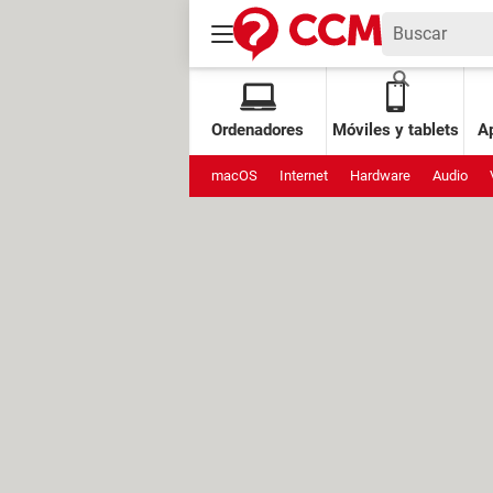
Ordenadores
Móviles y tablets
Ap
macOS
Internet
Hardware
Audio