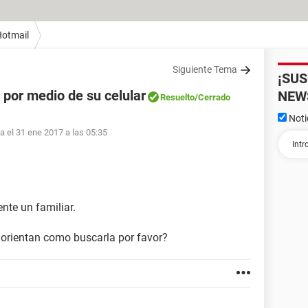
otmail
Siguiente Tema
¡SU
 por medio de su celular
NEW
Resuelto
/Cerrado
Noti
fa el 31 ene 2017 a las 05:35
nte un familiar.
e orientan como buscarla por favor?