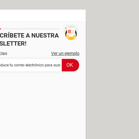
SCRÍBETE A NUESTRA
SLETTER!
cias
Ver un ejemplo