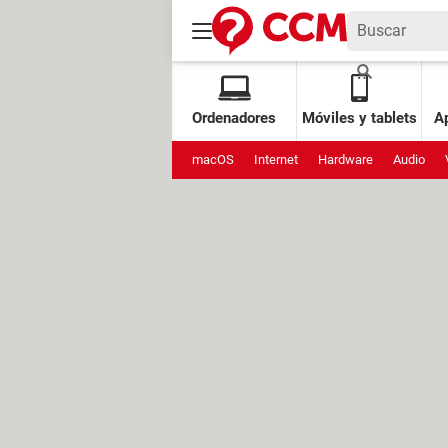
Ordenadores
Móviles y tablets
Ap
macOS
Internet
Hardware
Audio