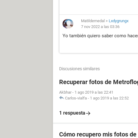
Matildemedal
>
Lxdygrungx
7 nov 2022 a las 03:36
Yo también quiero saber como hacer
Discusiones similares
Recuperar fotos de Metroflo
Akbhar
-
1 ago 2019 a las 22:41
Carlos-vialfa
-
1 ago 2019 a las 22:52
1 respuesta
Cómo recupero mis fotos de