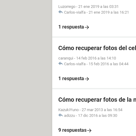
Luzorrego
-
21 ene 2019 a las 03:31
Carlos-vialfa
-
21 ene 2019 a las 16:21
1 respuesta
Cómo recuperar fotos del ce
caranqui
-
14 feb 2016 a las 14:10
Carlos-vialfa
-
15 feb 2016 a las 04:44
1 respuesta
Cómo recuperar fotos de la m
KazukiYuno
-
27 mar 2013 a las 16:54
adizzu
-
17 dic 2016 a las 09:30
9 respuestas