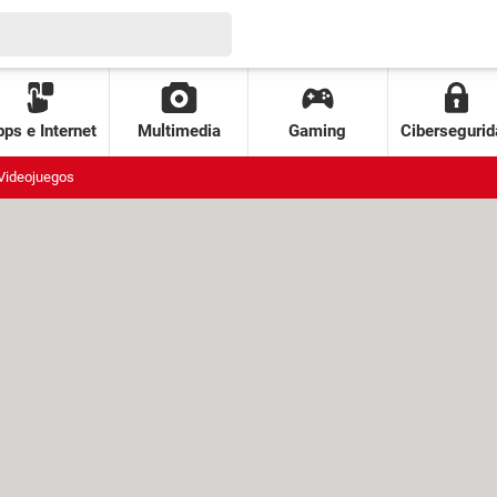
ps e Internet
Multimedia
Gaming
Cibersegurid
Videojuegos