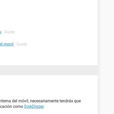
k
- Guide
el movil
- Guide
interna del móvil, necesariamente tendrás que
plicación como
DiskDigger
.