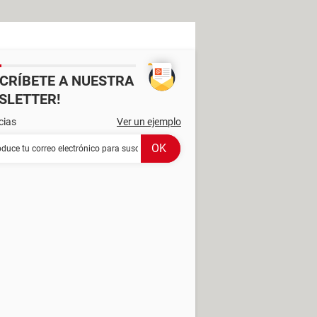
SCRÍBETE A NUESTRA
SLETTER!
cias
Ver un ejemplo