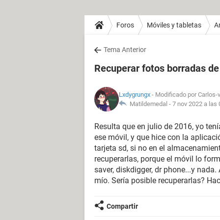
Foros
Móviles y tabletas
A
Tema Anterior
Recuperar fotos borradas de
Lxdygrungx
- Modificado por Carlos-v
Matildemedal -
7 nov 2022 a las 
Resulta que en julio de 2016, yo te
ese móvil, y que hice con la aplicaci
tarjeta sd, si no en el almacenamien
recuperarlas, porque el móvil lo for
saver, diskdigger, dr phone...y nada
mío. Sería posible recuperarlas? Hac
Compartir