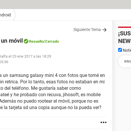
ndroid
Siguiente Tema
¡SU
 un móvil
NEW
Resuelto
/Cerrado
Noti
ialfa el 23 ene 2017 a las 18:29
03:36
nía un samsung galaxy mini 4 con fotos que tomé en
ón retrica. Por lo tanto, esas fotos no estaban en mi
to del teléfono. Me gustaría saber como
mateé y he probado con recuva, jihosoft, es mobile
. Además no puedo rootear el móvil, porque no es
e la tarjeta sd una copia aunque no la pueda ver?