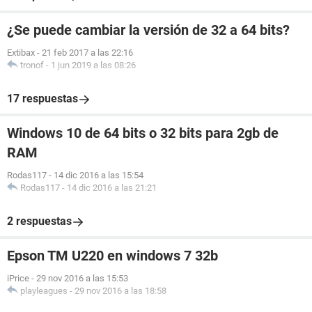
¿Se puede cambiar la versión de 32 a 64 bits?
Extibax
-
21 feb 2017 a las 22:16
tronof
-
1 jun 2019 a las 08:26
17 respuestas
Windows 10 de 64 bits o 32 bits para 2gb de
RAM
Rodas117
-
14 dic 2016 a las 15:54
Rodas117
-
14 dic 2016 a las 21:21
2 respuestas
Epson TM U220 en windows 7 32b
iPrice
-
29 nov 2016 a las 15:53
playleagues
-
29 nov 2016 a las 18:58