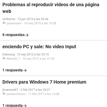
Problemas al reproducir videos de una página
web
victtorma
-
13 jun 2013 a las 02:44
pepemane
-
14 may 2019 a las 16:58
6 respuestas
enciendo PC y sale: No video Input
Daesung
-
10 sep 2012 a las 20:10
Minasti_7
-
10 sep 2012 a las 21:04
1 respuesta
Drivers para Windows 7 Home premium
jhoanna467
-
9 feb 2017 a las 23:27
piratacrimson
-
11 feb 2017 a las 14:08
1 respuesta