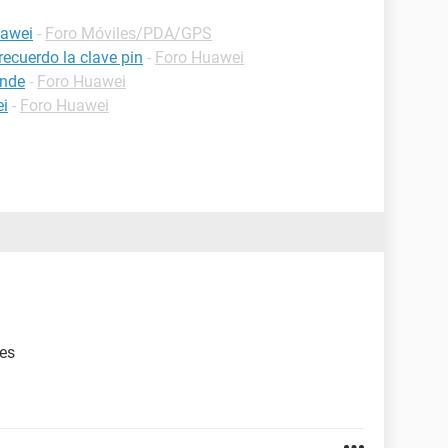
uawei
-
Foro Móviles/PDA/GPS
ecuerdo la clave pin
-
Foro Huawei
ende
-
Foro Huawei
ei
-
Foro Huawei
les