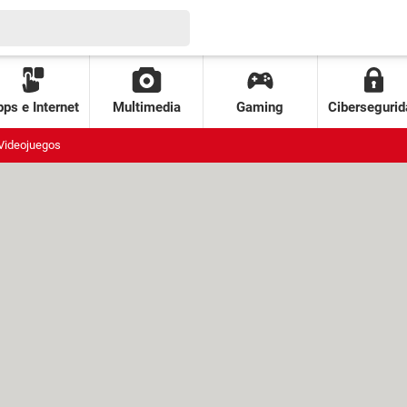
ps e Internet
Multimedia
Gaming
Cibersegurid
Videojuegos