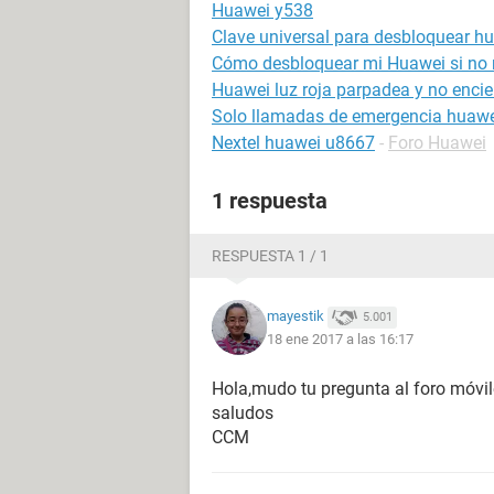
Huawei y538
Clave universal para desbloquear h
Cómo desbloquear mi Huawei si no r
Huawei luz roja parpadea y no enci
Solo llamadas de emergencia huaw
Nextel huawei u8667
-
Foro Huawei
1 respuesta
RESPUESTA 1 / 1
mayestik
5.001
18 ene 2017 a las 16:17
Hola,mudo tu pregunta al foro móvi
saludos
CCM