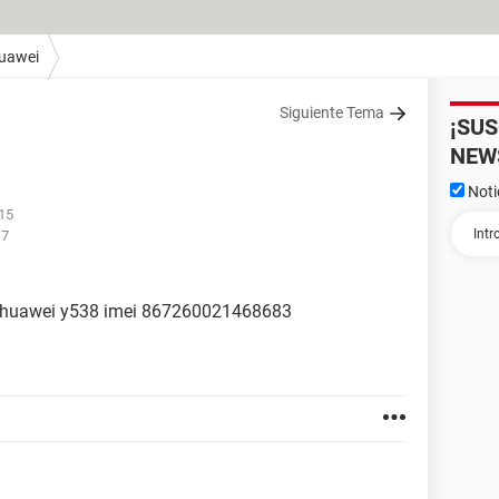
uawei
Siguiente Tema
¡SU
NEW
Noti
:15
17
r huawei y538 imei 867260021468683