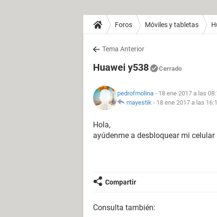
Foros
Móviles y tabletas
H
Tema Anterior
Huawei y538
Cerrado
pedrofmolina
- 18 ene 2017 a las 08
mayestik
-
18 ene 2017 a las 16:
Hola,
ayúdenme a desbloquear mi celula
Compartir
Consulta también: