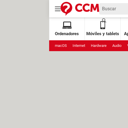
Ordenadores
Móviles y tablets
Ap
macOS
Internet
Hardware
Audio