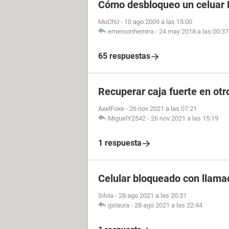
Cómo desbloqueo un celuar 
MuChU
-
10 ago 2009 a las 15:00
emersonherrera
-
24 may 2018 a las 00:37
65 respuestas
Recuperar caja fuerte en otr
AxelFoxe
-
26 nov 2021 a las 07:21
MiguelY2542
-
26 nov 2021 a las 15:19
1 respuesta
Celular bloqueado con llam
Silvia
-
28 ago 2021 a las 20:31
gslaura
-
28 ago 2021 a las 22:44