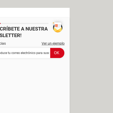
SCRÍBETE A NUESTRA
SLETTER!
cias
Ver un ejemplo