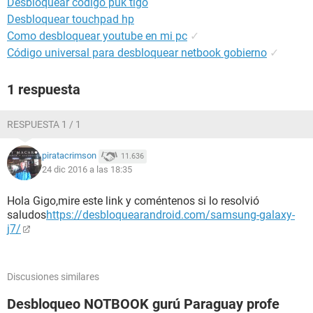
Desbloquear código puk tigo
Desbloquear touchpad hp
Como desbloquear youtube en mi pc
✓
Código universal para desbloquear netbook gobierno
✓
1 respuesta
RESPUESTA 1 / 1
piratacrimson
11.636
24 dic 2016 a las 18:35
Hola Gigo,mire este link y coméntenos si lo resolvió
saludos
https://desbloquearandroid.com/samsung-galaxy-
j7/
Discusiones similares
Desbloqueo NOTBOOK gurú Paraguay profe