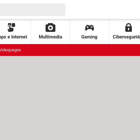
ps e Internet
Multimedia
Gaming
Cibersegurid
Videojuegos