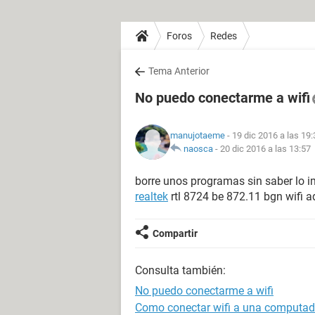
Foros
Redes
Tema Anterior
No puedo conectarme a wifi
manujotaeme
- 19 dic 2016 a las 19:
naosca
-
20 dic 2016 a las 13:57
borre unos programas sin saber lo i
realtek
rtl 8724 be 872.11 bgn wifi 
Compartir
Consulta también:
No puedo conectarme a wifi
Como conectar wifi a una computador