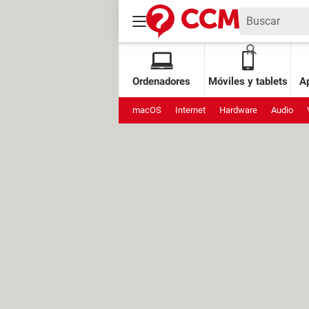
Ordenadores
Móviles y tablets
Ap
macOS
Internet
Hardware
Audio