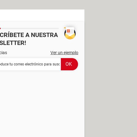
SCRÍBETE A NUESTRA
SLETTER!
cias
Ver un ejemplo