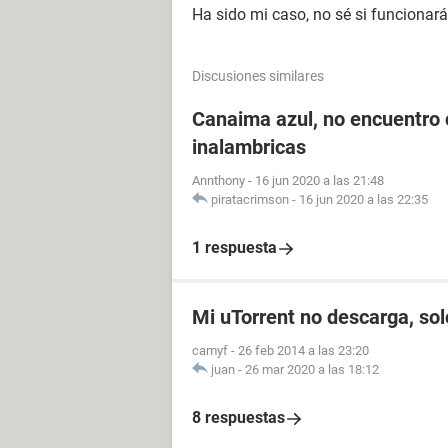
Ha sido mi caso, no sé si funcionar
Discusiones similares
Canaima azul, no encuentro 
inalambricas
Annthony
-
16 jun 2020 a las 21:48
piratacrimson
-
16 jun 2020 a las 22:35
1 respuesta
Mi uTorrent no descarga, so
camyf
-
26 feb 2014 a las 23:20
juan
-
26 mar 2020 a las 18:12
8 respuestas