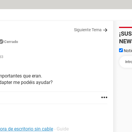
Siguiente Tema
¡SU
NEW
Cerrado
Noti
33
mportantes que eran.
adapter me podéis ayudar?
a de escritorio sin cable
- Guide