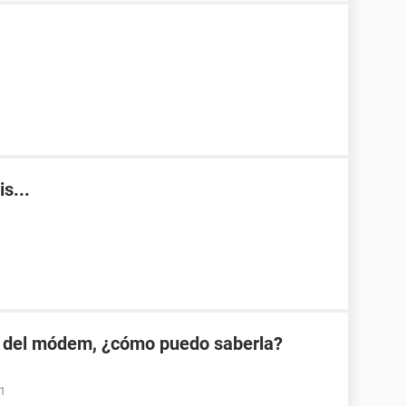
s...
 del módem, ¿cómo puedo saberla?
01