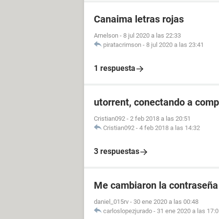
Canaima letras rojas
Arnelson
-
8 jul 2020 a las 22:33
piratacrimson
-
8 jul 2020 a las 23:41
1 respuesta
utorrent, conectando a compi
Cristian092
-
2 feb 2018 a las 20:51
Cristian092
-
4 feb 2018 a las 14:32
3 respuestas
Me cambiaron la contraseña
daniel_015rv
-
30 ene 2020 a las 00:48
carloslopezjurado
-
31 ene 2020 a las 17: