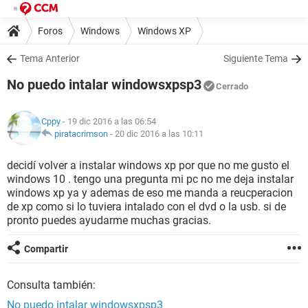
Foros
Windows
Windows XP
Tema Anterior
Siguiente Tema
No puedo intalar windowsxpsp3
Cerrado
Cppy
- 19 dic 2016 a las 06:54
piratacrimson
-
20 dic 2016 a las 10:11
decidí volver a instalar windows xp por que no me gusto el
windows 10 . tengo una pregunta mi pc no me deja instalar
windows xp ya y ademas de eso me manda a reucperacion
de xp como si lo tuviera intalado con el dvd o la usb. si de
pronto puedes ayudarme muchas gracias.
Compartir
Consulta también:
No puedo intalar windowsxpsp3