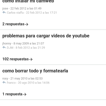
como intalar mi camweb
jose
-
22 feb 2012 a las 01:49
Carlos-vialfa
-
22 feb 2012 a las 17:21
2 respuestas
problemas para cargar videos de youtube
jhonny
-
8 may 2009 a las 21:07
DJM
-
8 feb 2012 a las 21:29
102 respuestas
como borrar todo y formatearla
rosy
-
21 may 2010 a las 02:53
franco
-
20 ago 2010 a las 14:06
1 respuesta