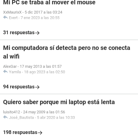
Mi PC se traba al mover el mouse
XxMaurixX
-
5 dic 2017 a las 03:24
Evert
-
7 ene 2023 a las 20:55
31 respuestas
Mi computadora sí detecta pero no se conecta
al wifi
AlexGar
-
17 may 2013 a las 01:57
Yamila
-
18 ago 2023 a las 02:50
94 respuestas
Quiero saber porque mi laptop está lenta
luisito412
-
24 may 2009 a las 01:56
José_Bautista
-
5 abr 2020 a las 10:33
198 respuestas