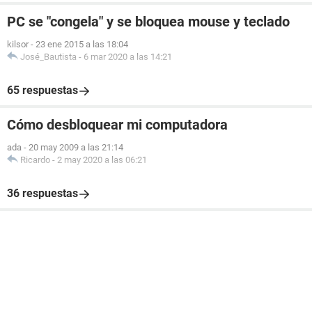
PC se "congela" y se bloquea mouse y teclado
kilsor
-
23 ene 2015 a las 18:04
José_Bautista
-
6 mar 2020 a las 14:21
65 respuestas
Cómo desbloquear mi computadora
ada
-
20 may 2009 a las 21:14
Ricardo
-
2 may 2020 a las 06:21
36 respuestas