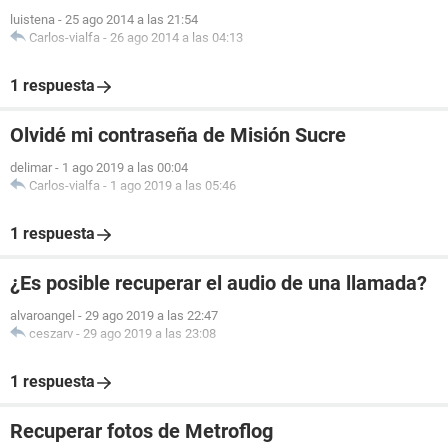
luistena
-
25 ago 2014 a las 21:54
Carlos-vialfa
-
26 ago 2014 a las 04:13
1 respuesta
Olvidé mi contraseña de Misión Sucre
delimar
-
1 ago 2019 a las 00:04
Carlos-vialfa
-
1 ago 2019 a las 05:46
1 respuesta
¿Es posible recuperar el audio de una llamada?
alvaroangel
-
29 ago 2019 a las 22:47
ceszarv
-
29 ago 2019 a las 23:08
1 respuesta
Recuperar fotos de Metroflog