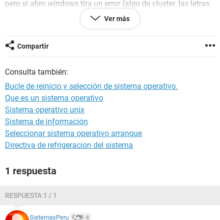
pero si abro windows tira un error (algo de cluster, las letras
se cortan) y vuelve a la selección de SO.
Ver más
editado: agrego que la resolucion se puso en 800x600 en la
selección de SO
Compartir
Consulta también:
Bucle de reinicio y selección de sistema operativo.
Que es un sistema operativo
Sistema operativo unix
Sistema de información
Seleccionar sistema operativo arranque
Directiva de refrigeracion del sistema
1 respuesta
RESPUESTA 1 / 1
SistemasPeru
8