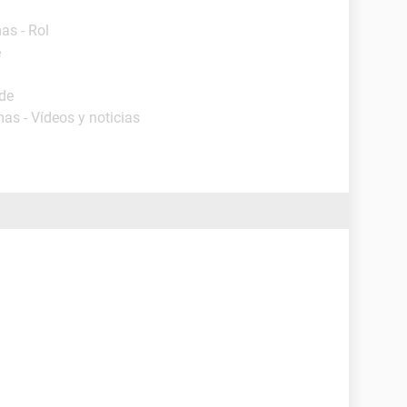
as - Rol
e
ide
as - Vídeos y noticias