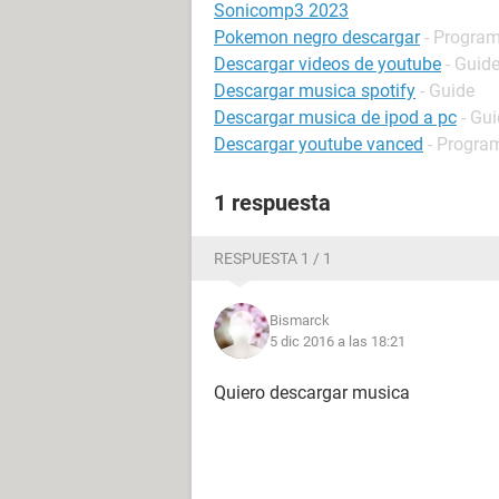
Sonicomp3 2023
Pokemon negro descargar
- Program
Descargar videos de youtube
- Guid
Descargar musica spotify
- Guide
Descargar musica de ipod a pc
- Gu
Descargar youtube vanced
- Program
1 respuesta
RESPUESTA 1 / 1
Bismarck
5 dic 2016 a las 18:21
Quiero descargar musica