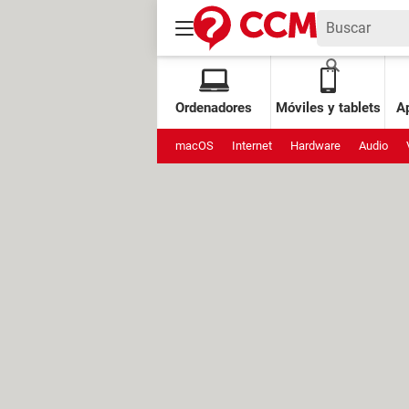
Ordenadores
Móviles y tablets
Ap
macOS
Internet
Hardware
Audio