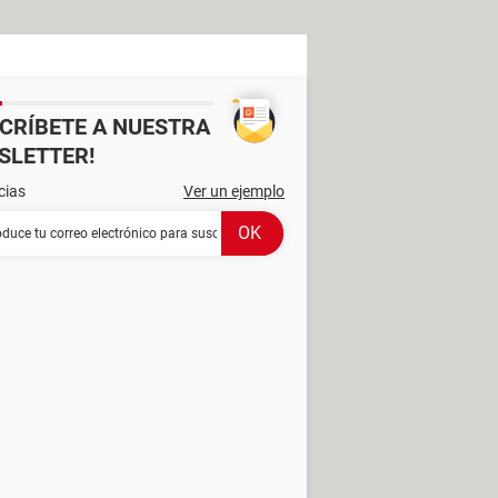
SCRÍBETE A NUESTRA
SLETTER!
cias
Ver un ejemplo