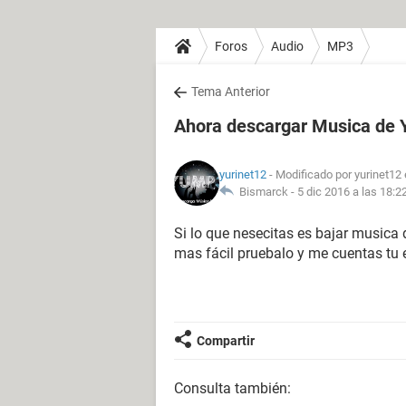
Foros
Audio
MP3
Tema Anterior
Ahora descargar Musica de 
yurinet12
- Modificado por yurinet12 
Bismarck -
5 dic 2016 a las 18:2
Si lo que nesecitas es bajar musica
mas fácil pruebalo y me cuentas tu 
Compartir
Consulta también: