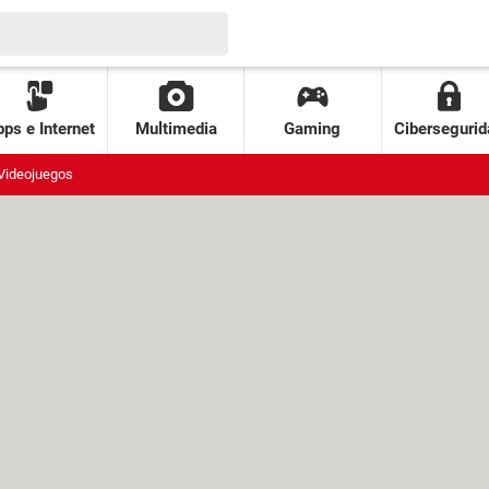
ps e Internet
Multimedia
Gaming
Cibersegurid
Videojuegos