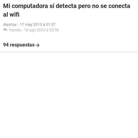
Mi computadora sí detecta pero no se conecta
al wifi
AlexGar
-
17 may 2013 à 01:57
Yamila
-
18 ago 2023 à 02:50
94 respuestas