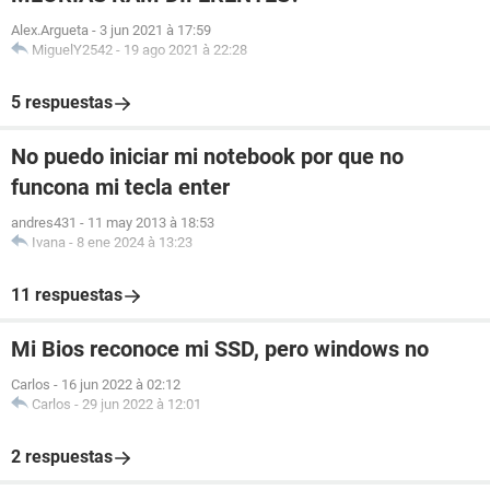
Alex.Argueta
-
3 jun 2021 à 17:59
MiguelY2542
-
19 ago 2021 à 22:28
5 respuestas
No puedo iniciar mi notebook por que no
funcona mi tecla enter
andres431
-
11 may 2013 à 18:53
Ivana
-
8 ene 2024 à 13:23
11 respuestas
Mi Bios reconoce mi SSD, pero windows no
Carlos
-
16 jun 2022 à 02:12
Carlos
-
29 jun 2022 à 12:01
2 respuestas