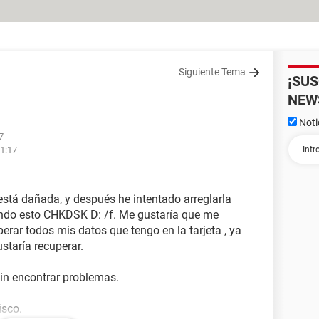
Siguiente Tema
¡SU
NEW
Noti
7
11:17
stá dañada, y después he intentado arreglarla
o esto CHKDSK D: /f. Me gustaría que me
rar todos mis datos que tengo en la tarjeta , ya
taría recuperar.
in encontrar problemas.
isco.