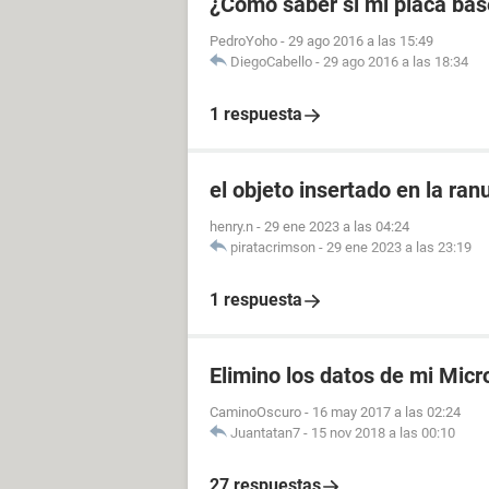
¿Cómo saber si mi placa ba
PedroYoho
-
29 ago 2016 a las 15:49
DiegoCabello
-
29 ago 2016 a las 18:34
1 respuesta
el objeto insertado en la ranu
henry.n
-
29 ene 2023 a las 04:24
piratacrimson
-
29 ene 2023 a las 23:19
1 respuesta
Elimino los datos de mi Micr
CaminoOscuro
-
16 may 2017 a las 02:24
Juantatan7
-
15 nov 2018 a las 00:10
27 respuestas