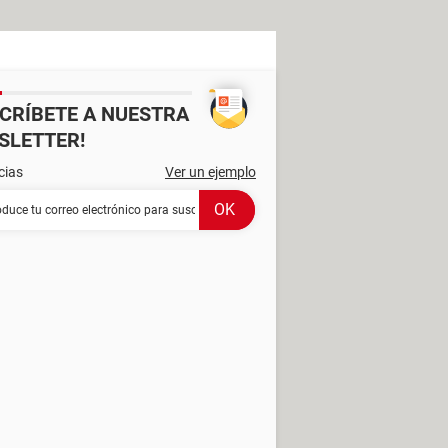
SCRÍBETE A NUESTRA
SLETTER!
cias
Ver un ejemplo