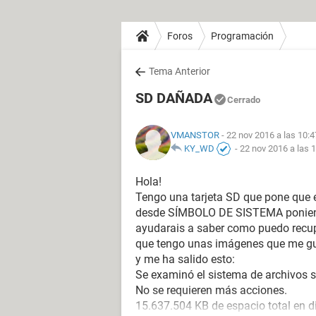
Foros
Programación
Tema Anterior
SD DAÑADA
Cerrado
VMANSTOR
- 22 nov 2016 a las 10:4
KY_WD
-
22 nov 2016 a las 
Hola!
Tengo una tarjeta SD que pone que e
desde SÍMBOLO DE SISTEMA poniend
ayudarais a saber como puedo recupe
que tengo unas imágenes que me gus
y me ha salido esto:
Se examinó el sistema de archivos s
No se requieren más acciones.
15.637.504 KB de espacio total en d