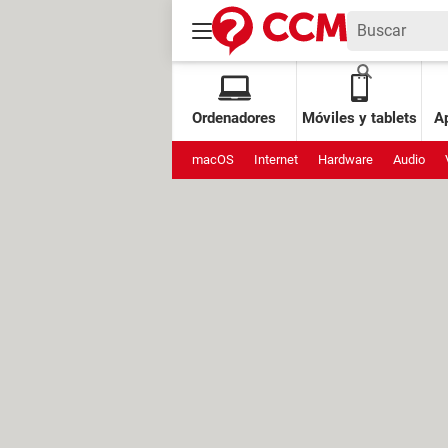
Ordenadores
Móviles y tablets
Ap
macOS
Internet
Hardware
Audio