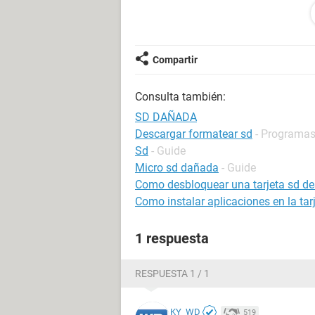
64 KB en 2 archivos ocultos.
128 KB en 4 carpetas.
15.576.544 KB en 851 archivos.
60.736 KB están disponibles.
Compartir
32.768 bytes en cada unidad de asi
Consulta también:
488.672 unidades de asignación en d
1.898 unidades de asignación dispon
SD DAÑADA
Muchas gracias!!
Descargar formatear sd
- Programa
Sd
- Guide
Micro sd dañada
- Guide
Como desbloquear una tarjeta sd des
Como instalar aplicaciones en la tar
1 respuesta
RESPUESTA 1 / 1
KY_WD
519