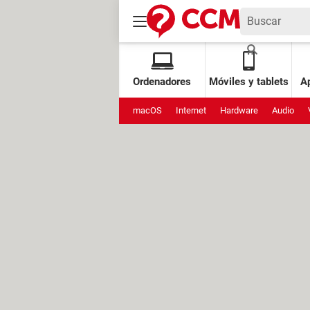
Ordenadores
Móviles y tablets
Ap
macOS
Internet
Hardware
Audio