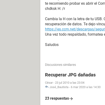
te recomiendo probar es abrir el C
chdksk H: /r
Cambia la H con la letra de tu USB. O
recuperación de datos. Te dejo vínc
https://es.ccm.net/descargas/segu
Una vez todo respaldado, formatea 
Saludos
Discusiones similares
Recuperar JPG dañadas
César
-
23 jul 2010 a las 23:04
José_Bautista
-
6 mar 2020 a las 14:30
23 respuestas