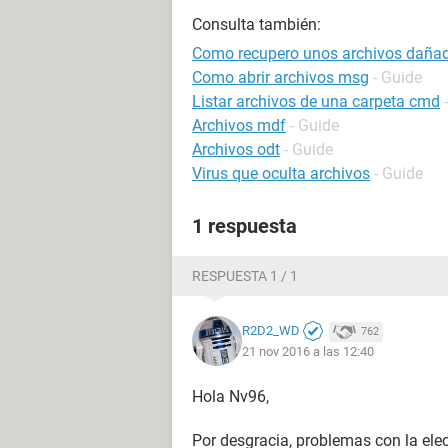
Consulta también:
Como recupero unos archivos daña
Como abrir archivos msg
- Guide
Listar archivos de una carpeta cmd
Archivos mdf
- Guide
Archivos odt
- Guide
Virus que oculta archivos
- Guide
1 respuesta
RESPUESTA 1 / 1
R2D2_WD
762
21 nov 2016 a las 12:40
Hola Nv96,
Por desgracia, problemas con la el