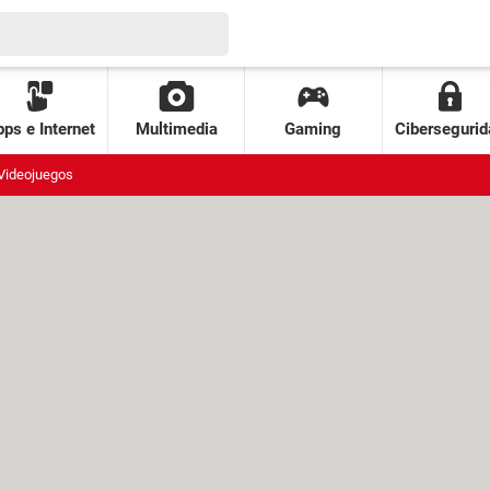
ps e Internet
Multimedia
Gaming
Cibersegurid
Videojuegos