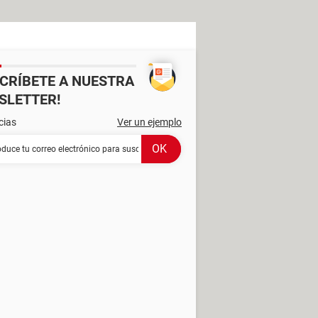
SCRÍBETE A NUESTRA
SLETTER!
cias
Ver un ejemplo