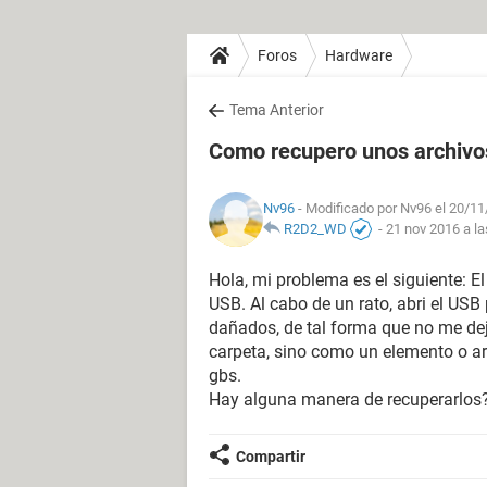
Foros
Hardware
Tema Anterior
Como recupero unos archiv
Nv96
- Modificado por Nv96 el 20/11
R2D2_WD
-
21 nov 2016 a la
Hola, mi problema es el siguiente: E
USB. Al cabo de un rato, abri el USB
dañados, de tal forma que no me de
carpeta, sino como un elemento o a
gbs.
Hay alguna manera de recuperarlos
Compartir