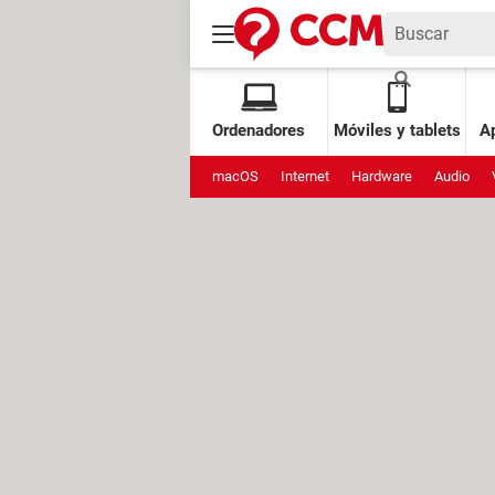
Ordenadores
Móviles y tablets
Ap
macOS
Internet
Hardware
Audio