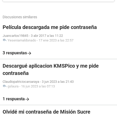
Discusiones similares
Película descargada me pide contraseña
Juancarlos19845
-
3 abr 2017 a las 11:22
Yeseniamaldonado
-
17 ene 2023 a las 22:57
3 respuestas
Descargué aplicacion KMSPico y me pide
contraseña
Claudiopatriciocaroaraya
-
3 jun 2023 a las 21:43
gslaura
-
16 jun 2023 a las 07:13
1 respuesta
Olvidé mi contraseña de Misión Sucre