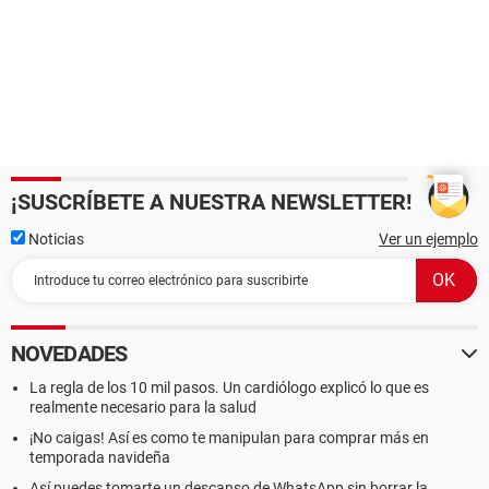
¡SUSCRÍBETE A NUESTRA NEWSLETTER!
Noticias
Ver un ejemplo
NOVEDADES
La regla de los 10 mil pasos. Un cardiólogo explicó lo que es
realmente necesario para la salud
¡No caigas! Así es como te manipulan para comprar más en
temporada navideña
Así puedes tomarte un descanso de WhatsApp sin borrar la