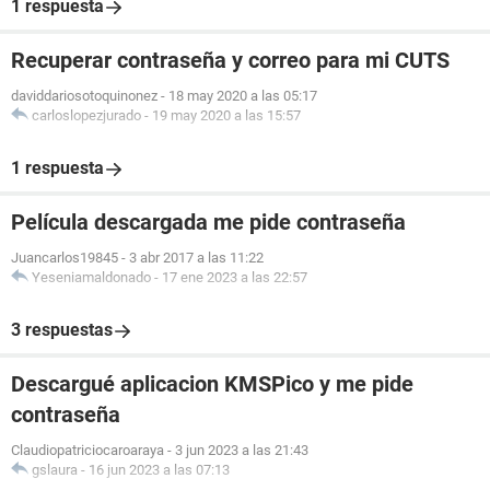
1 respuesta
Recuperar contraseña y correo para mi CUTS
daviddariosotoquinonez
-
18 may 2020 a las 05:17
carloslopezjurado
-
19 may 2020 a las 15:57
1 respuesta
Película descargada me pide contraseña
Juancarlos19845
-
3 abr 2017 a las 11:22
Yeseniamaldonado
-
17 ene 2023 a las 22:57
3 respuestas
Descargué aplicacion KMSPico y me pide
contraseña
Claudiopatriciocaroaraya
-
3 jun 2023 a las 21:43
gslaura
-
16 jun 2023 a las 07:13