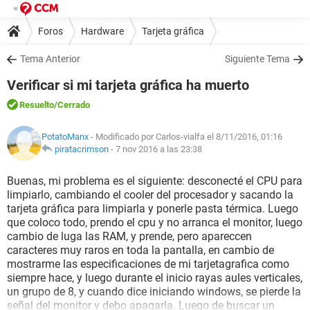
Foros
Hardware
Tarjeta gráfica
Tema Anterior
Siguiente Tema
Verificar si mi tarjeta gráfica ha muerto
Resuelto
/Cerrado
PotatoManx
- Modificado por Carlos-vialfa el 8/11/2016, 01:16
piratacrimson
-
7 nov 2016 a las 23:38
Buenas, mi problema es el siguiente: desconecté el CPU para
limpiarlo, cambiando el cooler del procesador y sacando la
tarjeta gráfica para limpiarla y ponerle pasta térmica. Luego
que coloco todo, prendo el cpu y no arranca el monitor, luego
cambio de luga las RAM, y prende, pero apareccen
caracteres muy raros en toda la pantalla, en cambio de
mostrarme las especificaciones de mi tarjetagrafica como
siempre hace, y luego durante el inicio rayas aules verticales,
un grupo de 8, y cuando dice iniciando windows, se pierde la
señal del monitor y debo apagarla. Luego de buscar un