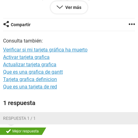
poco, probe a quitar la grafica y poner el cable del monitor
Ver más
en el integrado de la placa base, y desaparecieron las rayas
y los caracteres por ende.
Compartir
Ahora estoy usando el pc normalmente sin la gráfica,
significa que ya ha muerto? No tengo dinero para otra :/
Consulta también:
Windows 7 64-bits, Geforce 9500 gt (removida actualmente),
Verificar si mi tarjeta gráfica ha muerto
core 2 duo E8400 3.0 ghz, 4 GB RAM
Activar tarjeta grafica
Actualizar tarjeta grafica
Que es una grafica de gantt
Tarjeta grafica definicion
Que es una tarjeta de red
1 respuesta
RESPUESTA 1 / 1
Mejor respuesta