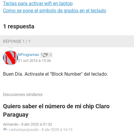
Teclas para activar wifi en laptop
Como se pone el simbolo de grados en el teclado
1 respuesta
RÉPONSE 1 / 1
NProgramas
2
21 oct 2016 à 15:36
Buen Día. Activaste el "Block Number" del teclado.
Discusiones similares
Quiero saber el número de mi chip Claro
Paraguay
Armando
-
8 abr 2020 à 01:32
carloslopezjurado
-
8 abr 2020 à 16:13