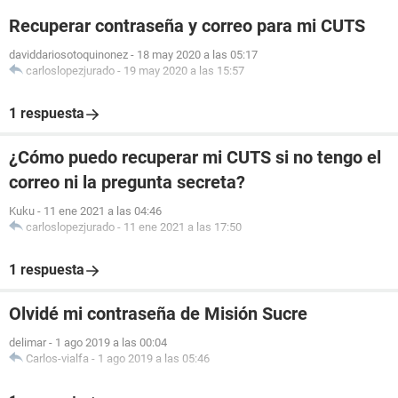
Recuperar contraseña y correo para mi CUTS
daviddariosotoquinonez
-
18 may 2020 a las 05:17
carloslopezjurado
-
19 may 2020 a las 15:57
1 respuesta
¿Cómo puedo recuperar mi CUTS si no tengo el
correo ni la pregunta secreta?
Kuku
-
11 ene 2021 a las 04:46
carloslopezjurado
-
11 ene 2021 a las 17:50
1 respuesta
Olvidé mi contraseña de Misión Sucre
delimar
-
1 ago 2019 a las 00:04
Carlos-vialfa
-
1 ago 2019 a las 05:46