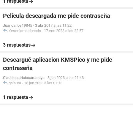
1 respuesta
Película descargada me pide contraseña
Juancarlos19845
-
3 abr 2017 a las 11:22
Yeseniamaldonado
-
17 ene 2023 a las 22:57
3 respuestas
Descargué aplicacion KMSPico y me pide
contraseña
Claudiopatriciocaroaraya
-
3 jun 2023 a las 21:43
gslaura
-
16 jun 2023 a las 07:13
1 respuesta