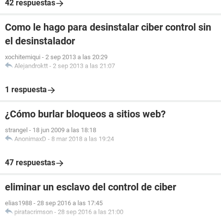
42 respuestas
Como le hago para desinstalar ciber control sin
el desinstalador
xochitemiqui
-
2 sep 2013 a las 20:29
Alejandroktt
-
2 sep 2013 a las 21:07
1 respuesta
¿Cómo burlar bloqueos a sitios web?
strangel
-
18 jun 2009 a las 18:18
AnonimaxD
-
8 mar 2018 a las 19:24
47 respuestas
eliminar un esclavo del control de ciber
elias1988
-
28 sep 2016 a las 17:45
piratacrimson
-
28 sep 2016 a las 21:00