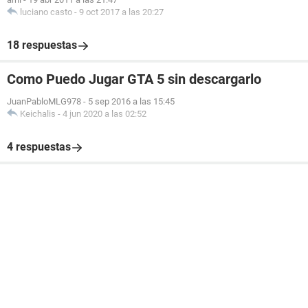
luciano casto
-
9 oct 2017 a las 20:27
18 respuestas
Como Puedo Jugar GTA 5 sin descargarlo
JuanPabloMLG978
-
5 sep 2016 a las 15:45
Keichalis
-
4 jun 2020 a las 02:52
4 respuestas