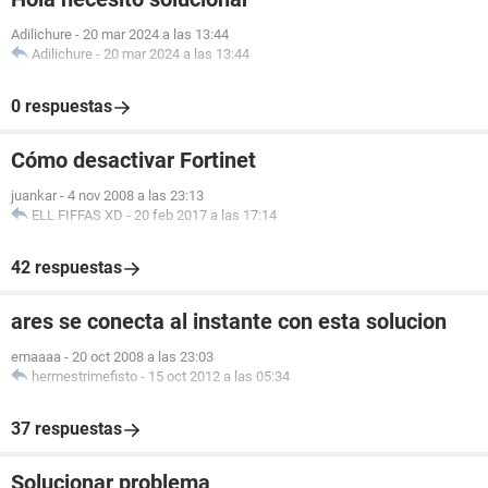
Adilichure
-
20 mar 2024 a las 13:44
Adilichure
-
20 mar 2024 a las 13:44
0 respuestas
Cómo desactivar Fortinet
juankar
-
4 nov 2008 a las 23:13
ELL FIFFAS XD
-
20 feb 2017 a las 17:14
42 respuestas
ares se conecta al instante con esta solucion
emaaaa
-
20 oct 2008 a las 23:03
hermestrimefisto
-
15 oct 2012 a las 05:34
37 respuestas
Solucionar problema