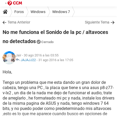
Foros
Windows
Windows 7
Tema Anterior
Siguiente Tema
No me funciona el Sonido de la pc / altavoces
no detectados
Cerrado
Jair
- 30 ago 2016 a las 03:55
JAJAJJ22
-
31 ago 2016 a las 17:05
Hola,
Tengo un problema que me esta dando un gran dolor de
cabeza, tengo una PC , la placa que tiene s una asus p8-z77-
v-lx2 , un dia de la nada me dejo de funcionar el audio, trate
de arreglarlo , he formateado mi pc y nada, instale los drivers
de la misma pagina de ASUS y nada, tengo windows 7 64
bits, y no puedo poder como predeterminado mis altavoces
,esto es lo que me aparece cuando busco en opciones de