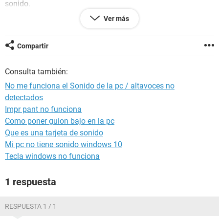
sonido.
Ver más
http://es.tinypic.com/r/mmrd4z/9
http://es.tinypic.com/r/nvzm88/9
Compartir
Consulta también:
Necesito ayuda quiero saber si es algo hardware o software :
(
No me funciona el Sonido de la pc / altavoces no
detectados
Impr pant no funciona
Como poner guion bajo en la pc
Que es una tarjeta de sonido
Mi pc no tiene sonido windows 10
Tecla windows no funciona
1 respuesta
RESPUESTA 1 / 1