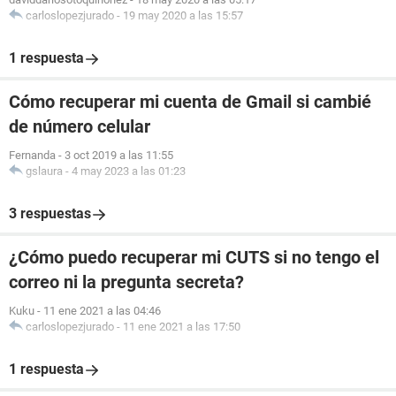
carloslopezjurado
-
19 may 2020 a las 15:57
1 respuesta
Cómo recuperar mi cuenta de Gmail si cambié
de número celular
Fernanda
-
3 oct 2019 a las 11:55
gslaura
-
4 may 2023 a las 01:23
3 respuestas
¿Cómo puedo recuperar mi CUTS si no tengo el
correo ni la pregunta secreta?
Kuku
-
11 ene 2021 a las 04:46
carloslopezjurado
-
11 ene 2021 a las 17:50
1 respuesta