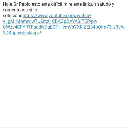
Hola Sr Pablo esto está difícil mire este link,un saludo y
coméntenos si lo
soluciono
https://www.youtube.com/watch?
v=gM_Momwiw7U&itct=CBAQpDAYASITCP-pv-
GWzs4CFYRTFgodNDgECTIHcmVsYXRlZEj34bOim73_y3c%
3D&app=desktop