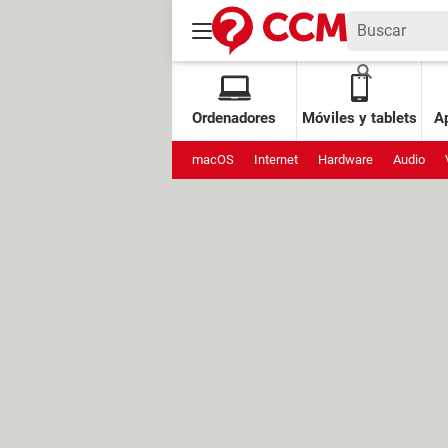
Ordenadores
Móviles y tablets
Ap
macOS
Internet
Hardware
Audio