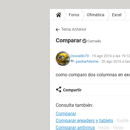
Foros
Ofimática
Excel
Tema Anterior
Comparar
Cerrado
Oswaldo70
- 19 ago 2016 a las 19:1
pasbartolome
-
20 ago 2016 a las
como comparo dos columnas en excel
Compartir
Consulta también:
Comparar
Comparar ereaders y tablets
- Guide
Comparar antivirus
- Inicio - Virus