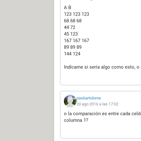
A B
123 123 123
68 68 68
44 72
45 123
167 167 167
89 89 89
144 124
Indícame si sería algo como esto, o 
pasbartolome
20 ago 2016 a las 17:02
o la comparación es entre cada celd
columna 1?