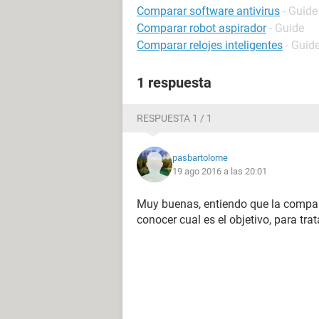
Comparar software antivirus
- Guide
Comparar robot aspirador
- Guide
Comparar relojes inteligentes
- Guid
1 respuesta
RESPUESTA 1 / 1
pasbartolome
19 ago 2016 a las 20:01
Muy buenas, entiendo que la compara
conocer cual es el objetivo, para tr