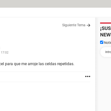
Siguiente Tema
¡SU
NEW
Noti
2
 17:02
 para que me arroje las celdas repetidas.