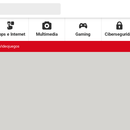
ps e Internet
Multimedia
Gaming
Cibersegurid
Videojuegos