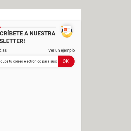
SCRÍBETE A NUESTRA
SLETTER!
cias
Ver un ejemplo