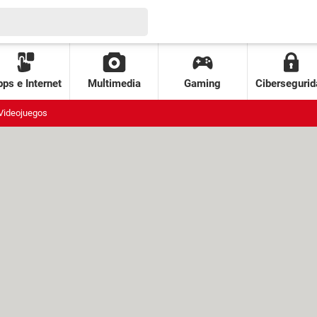
ps e Internet
Multimedia
Gaming
Cibersegurid
Videojuegos