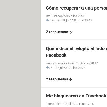
Cómo recuperar a una perso
Itati
-
19 sep 2019 a las 02:35
Leimar
-
28 jul 2023 a las 12:58
2 respuestas
Qué indica el relojito al lad
Facebook
wendyguevara
-
9 sep 2019 a las 20:17
Ki
-
27 jul 2020 a las 08:24
2 respuestas
Me bloquearon en Facebook
kanna kikio
-
23 jul 2012 a las 17:16