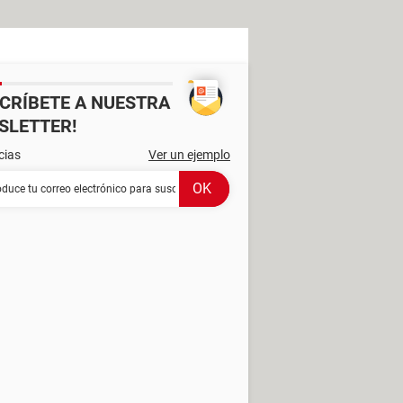
SCRÍBETE A NUESTRA
SLETTER!
cias
Ver un ejemplo