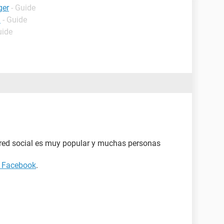
ger
- Guide
n
- Guide
uide
red social es muy popular y muchas personas
 Facebook
.