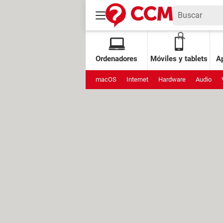
Ordenadores
Móviles y tablets
Ap
macOS
Internet
Hardware
Audio